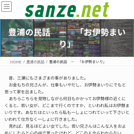
コ
ナ
ン
ビ
テ
ゲ
ン
ー
ツ
シ
豊浦の民話 － 「お伊勢まい
へ
ョ
ス
ン
り」
キ
に
ッ
移
プ
動
HOME
豊浦の民話
豊浦の民話 － 「お伊勢まいり」
昔、三瀬にもさまざまの事がありました。
お金もちの兄さんが、仕事もいやだし、お伊勢まいりにでもと
思って家を出ました。
あちらこちらを見物しながら何日もかかってお伊勢様の近くに
くると、若い女が、どこまで行くのですか、といわれ私はお伊勢ま
いりです。あなたはといったら私も一しょにつれていって下さいと
いわれて仕方なく一しょに行きました。
見れば、見るほどよい女でした。若い兄さんはこんな人をおよ
めにしたらと心の中で思ったけれど、どこの人やらわからない