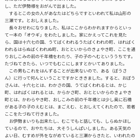
し、ただ伊勢様をおがんで出ました。
するとこの女の人があなたはどちらですといわれて私は山形の
三瀬です。とおしえました。
長々おせわになりました、私はここからわかれますからといっ
て一本の「オウギ」をわたしました。家にかえってこれを見た
ら、国は十六七の国、うてばくわれるうたばくわれの町、はればく
われるはらぬばくわれぬ町、おとといからのきょやき町、ここを通
りおしこみの前の千年橋をわたり、子の子のへむといううちです。
たづねてきたら、いつでもむこにしますとかいてありました。
この男もこれをはんずることが出来ないので、ある（ぼうさ
ん）に行って何んということですかとききました。すると、おぼう
さんは、十六七とは、わかさの国、うてばくわれるとは、かじ
町、はればくはれるとは、からかさ町、おとといからのきょやき
町とは、かわらやき町、おしこみの前の千年橋とは少し奥に石橋
がある子の子のえむとは、まごえむ、とおしえてくれたので、若者
ここをたづねて行きました。
お伊勢まいりも出来たし、むこでもと話しても、しらぬかほし
ているので、おやたちは、大そうしんぱいしました。ある天気の
よい日、むすめが外をながめていると三瀬からきたと、いわれたの