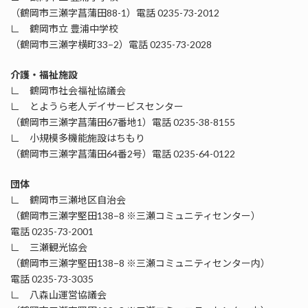
（鶴岡市三瀬字菖蒲田88-1）電話 0235-73-2012
∟ 鶴岡市立 豊浦中学校
（鶴岡市三瀬字横町33−2）電話 0235-73-2028
介護・福祉施設
∟ 鶴岡市社会福祉協議会
∟ とようら老人デイサービスセンター
（鶴岡市三瀬字菖蒲田67番地1）電話 0235-38-8155
∟ 小規模多機能施設はちもり
（鶴岡市三瀬字菖蒲田64番2号）電話 0235-64-0122
団体
∟ 鶴岡市三瀬地区自治会
（鶴岡市三瀬字堅田138−8 ※三瀬コミュニティセンター）
電話 0235-73-2001
∟ 三瀬観光協会
（鶴岡市三瀬字堅田138−8 ※三瀬コミュニティセンター内）
電話 0235-73-3035
∟ 八森山運営協議会