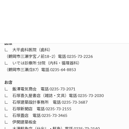
∟ 定福院（鶴岡市三瀬戊32）電話 0235-73-2148
∟ 松音院（鶴岡市三瀬丙55）電話 0235-73-2066
∟ 長勝寺（鶴岡市三瀬白山1）電話 0235-73-2153
∟ 白山神社（水無地区）
∟ 水無神社（水無地区）
医療
∟ 大平歯科医院（歯科）
（鶴岡市三瀬字宮ノ前18−2）電話 0235-73-2226
∟ いでは診療所 分院（内科・循環器科）
（鶴岡市三瀬戊87）電話 0235-64-8853
お店
∟ 飯澤電気商会 電話 0235-73-2071
∟ 石塚喜久屋書店（雑誌・文具）電話 0235-73-2030
∟ 石塚建築設計事務所 電話 0235-73-3687
∟ 石塚新聞店 電話 0235-73-2155
∟ 石塚畳店 電話 0235-73-3465
∟ 伊関建築板金
∟ 大滝鮮魚店（仕出し・鮮魚）電話 0235-73-2140