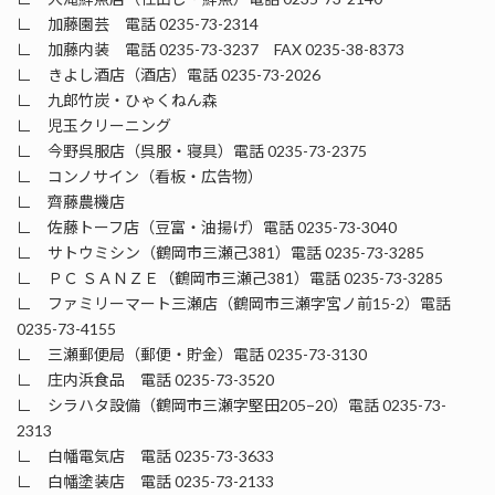
∟ 加藤園芸 電話 0235-73-2314
∟ 加藤内装 電話 0235-73-3237 FAX 0235-38-8373
∟ きよし酒店（酒店）電話 0235-73-2026
∟ 九郎竹炭・ひゃくねん森
∟ 児玉クリーニング
∟ 今野呉服店（呉服・寝具）電話 0235-73-2375
∟ コンノサイン（看板・広告物）
∟ 齊藤農機店
∟ 佐藤トーフ店（豆富・油揚げ）電話 0235-73-3040
∟ サトウミシン（鶴岡市三瀬己381）電話 0235-73-3285
∟ ＰＣ ＳＡＮＺＥ（鶴岡市三瀬己381）電話 0235-73-3285
∟ ファミリーマート三瀬店（鶴岡市三瀬字宮ノ前15-2）電話
0235-73-4155
∟ 三瀬郵便局（郵便・貯金）電話 0235-73-3130
∟ 庄内浜食品 電話 0235-73-3520
∟ シラハタ設備（鶴岡市三瀬字堅田205−20）電話 0235-73-
2313
∟ 白幡電気店 電話 0235-73-3633
∟ 白幡塗装店 電話 0235-73-2133