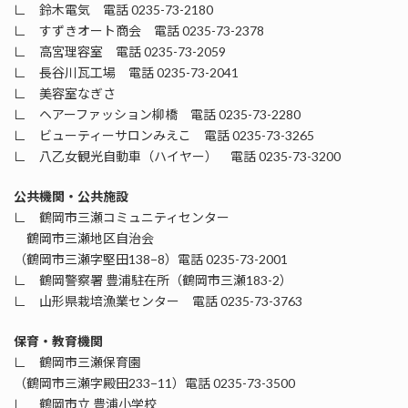
∟ 鈴木電気 電話 0235-73-2180
∟ すずきオート商会 電話 0235-73-2378
∟ 高宮理容室 電話 0235-73-2059
∟ 長谷川瓦工場 電話 0235-73-2041
∟ 美容室なぎさ
∟ ヘアーファッション柳橋 電話 0235-73-2280
∟ ビューティーサロンみえこ 電話 0235-73-3265
∟ 八乙女観光自動車（ハイヤー） 電話 0235-73-3200
公共機関・公共施設
∟ 鶴岡市三瀬コミュニティセンター
鶴岡市三瀬地区自治会
（鶴岡市三瀬字堅田138−8）電話 0235-73-2001
∟ 鶴岡警察署 豊浦駐在所（鶴岡市三瀬183-2）
∟ 山形県栽培漁業センター 電話 0235-73-3763
保育・教育機関
∟ 鶴岡市三瀬保育園
（鶴岡市三瀬字殿田233−11）電話 0235-73-3500
∟ 鶴岡市立 豊浦小学校