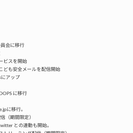
委員会に移行
定
サービスを開始
区こども安全メールを配信開始
Bにアップ
OPS に移行
e.jpに移行。
配信（期間限定）
itter との連動も開始。