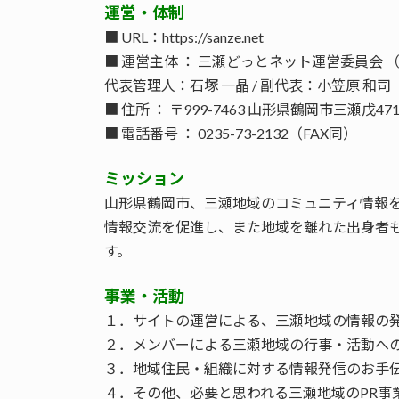
運営・体制
■ URL：https://sanze.net
■ 運営主体 ： 三瀬どっとネット運営委員会 
代表管理人：石塚 一晶 / 副代表：小笠原 和司
■ 住所 ： 〒999-7463 山形県鶴岡市三瀬戊47
■ 電話番号 ： 0235-73-2132（FAX同）
ミッション
山形県鶴岡市、三瀬地域のコミュニティ情報
情報交流を促進し、また地域を離れた出身者
す。
事業・活動
１．サイトの運営による、三瀬地域の情報の
２．メンバーによる三瀬地域の行事・活動へ
３．地域住民・組織に対する情報発信のお手
４．その他、必要と思われる三瀬地域のPR事