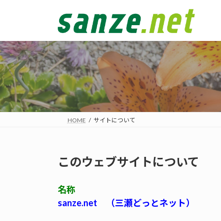
コ
ナ
ン
ビ
テ
ゲ
ン
ー
ツ
シ
へ
ョ
ス
ン
キ
に
ッ
移
プ
動
HOME
サイトについて
このウェブサイトについて
名称
sanze.net （三瀬どっとネット）