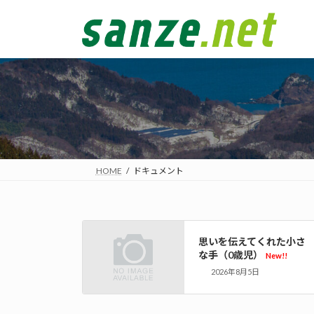
コ
ナ
ン
ビ
テ
ゲ
ン
ー
ツ
シ
へ
ョ
ス
ン
キ
に
ッ
移
プ
動
HOME
ドキュメント
思いを伝えてくれた小さ
な手（0歳児）
New!!
2026年8月5日